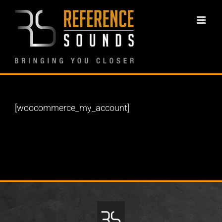
Ga
naar
inhoud
[woocommerce_my_account]