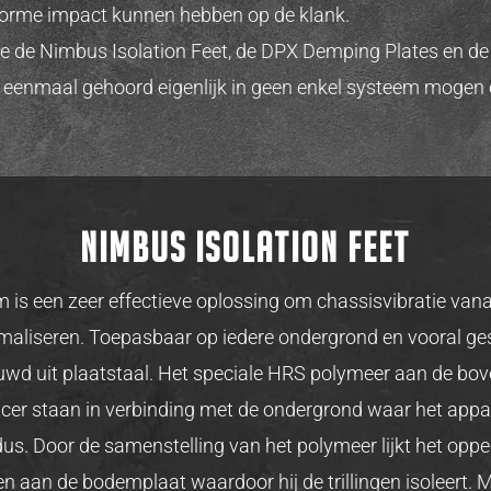
orme impact kunnen hebben op de klank.
 de Nimbus Isolation Feet, de DPX Demping Plates en de 
 eenmaal gehoord eigenlijk in geen enkel systeem mogen 
NIMBUS ISOLATION FEET
is een zeer effectieve oplossing om chassisvibratie van
aliseren. Toepasbaar op iedere ondergrond en vooral g
wd uit plaatstaal. Het speciale HRS polymeer aan de bov
er staan in verbinding met de ondergrond waar het appar
 dus. Door de samenstelling van het polymeer lijkt het op
pen aan de bodemplaat waardoor hij de trillingen isoleert