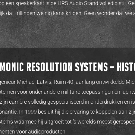
p een speakerkast is de HRS Audio Stand volledig stil. G
ijk dat trillingen weinig kans krijgen. Geen wonder dat we 
monic Resolution Systems – hist
enieur Michael Latvis. Ruim 40 jaar lang ontwikkelde Micha
stemen voor onder andere militaire toepassingen en luchtv
n zijn carrière volledig gespecialiseerd in onderdrukken en
nantie. In 1999 besluit hij die ervaring te koppelen aan zij
ems waarmee hij uitgroeit tot ’s werelds meest gerespec
onenten voor audioproducten.