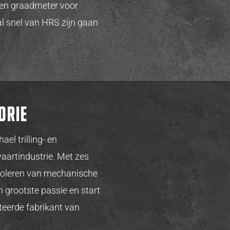
een graadmeter voor
al snel van HRS zijn gaan
orie
el trilling- en
aartindustrie. Met zes
 isoleren van mechanische
n grootste passie en start
teerde fabrikant van