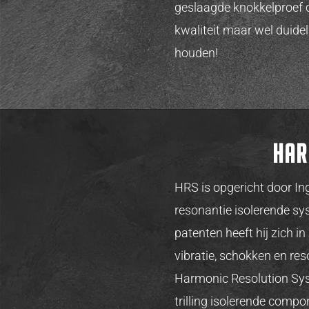
geslaagde knokkelproef o
kwaliteit maar wel duidel
houden!
Har
HRS is opgericht door Ing
resonantie isolerende sy
patenten heeft hij zich i
vibratie, schokken en reso
Harmonic Resolution Syst
trilling isolerende comp