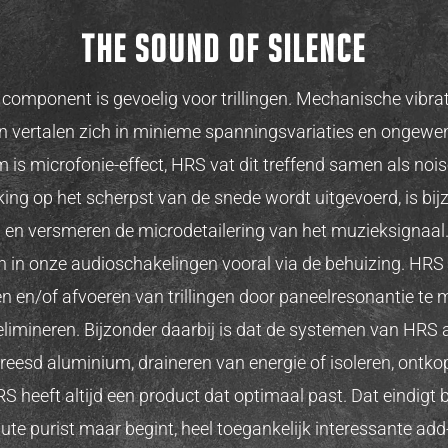
the sound of silence
h component is gevoelig voor trillingen. Mechanische vibra
 vertalen zich in minieme spanningsvariaties en ongewens
m is microfonie-effect, HRS vat dit treffend samen als noi
ing op het scherpst van de snede wordt uitgevoerd, is bij
en en versmeren de microdetailering van het muzieksignaal
in onze audioschakelingen vooral via de behuizing. HRS 
ren en/of afvoeren van trillingen door paneelresonantie te 
elimineren. Bijzonder daarbij is dat de systemen van HRS a
freesd aluminium, draineren van energie of isoleren, ontk
S heeft altijd een product dat optimaal past. Dat eindigt b
te purist maar begint, heel toegankelijk interessante add-