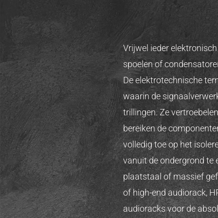
Vrijwel ieder elektronisc
spoelen of condensatoren
De elektrotechnische ter
waarin de signaalverwerk
trillingen. Ze vertroebel
bereiken de componenten 
volledig toe op het isole
vanuit de ondergrond te 
plaatstaal of massief ge
of high-end audiorack, HR
audioracks voor de absolu