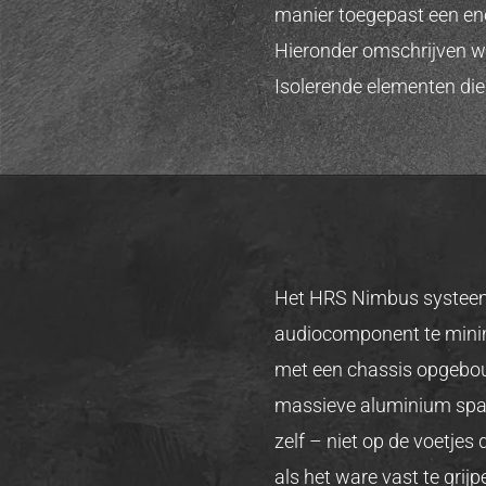
manier toegepast een en
Hieronder omschrijven we
Isolerende elementen die
Het HRS Nimbus systeem 
audiocomponent te minim
met een chassis opgebou
massieve aluminium spac
zelf – niet op de voetjes
als het ware vast te grij