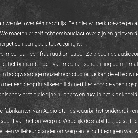
n we niet over één nacht ijs. Een nieuw merk toevoegen 
e moeten er zelf echt enthousiast over zijn én geloven da
rgetisch een goeie toevoeging is.
eel meer dan een fraai audiomeubel. Ze bieden de audioc
ij het binnendringen van mechanische trilling geminimali
 in hoogwaardige muziekreproductie. Je kan de effectivit
n met een geoptimaliseerd lichtnetfilter voor de voedingspa
ische vibratie die fijne nuances en rust in het klankbeeld
e fabrikanten van Audio Stands waarbij het onderdrukken v
spunt van het ontwerp is. Vergelijk de stabiliteit, de stijf
een willekeurig ander ontwerp en je zult begrijpen wat w