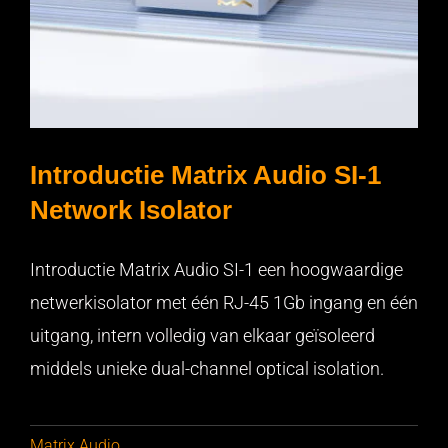
Introductie Matrix Audio SI-1
Network Isolator
Introductie Matrix Audio SI-1 een hoogwaardige
netwerkisolator met één RJ-45 1Gb ingang en één
Introductie Matrix Audio SI-1 Network Isolator
uitgang, intern volledig van elkaar geïsoleerd
middels unieke dual-channel optical isolation.
Matrix Audio