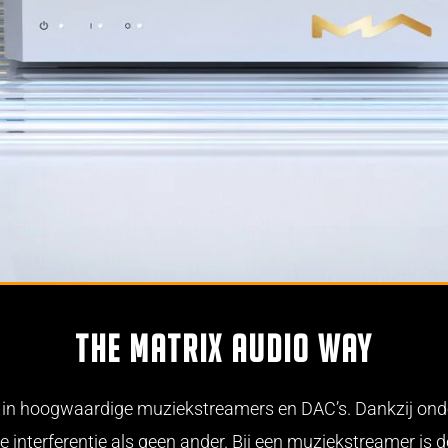
THE MATRIX AUDIO WAY
ren in hoogwaardige muziekstreamers en DAC’s. Dankzij on
 interferentie als geen ander. Bij een muziekstreamer is d