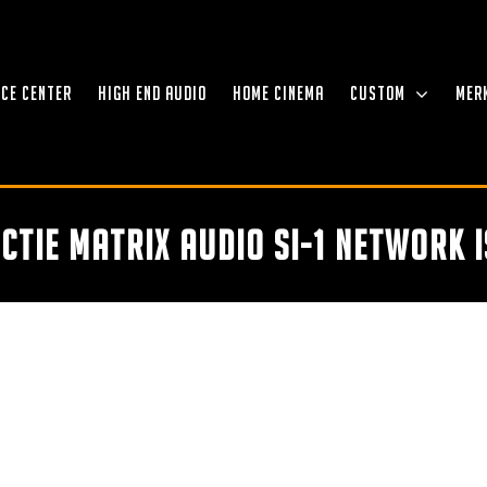
NCE CENTER
HIGH END AUDIO
HOME CINEMA
CUSTOM
MER
ctie Matrix Audio SI-1 Network 