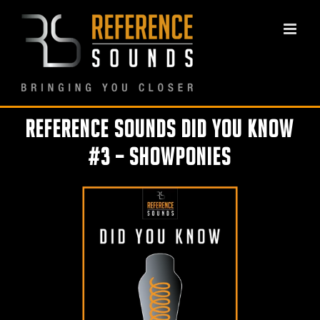
Ga
naar
inhoud
Reference Sounds Did You Know
#3 – Showponies