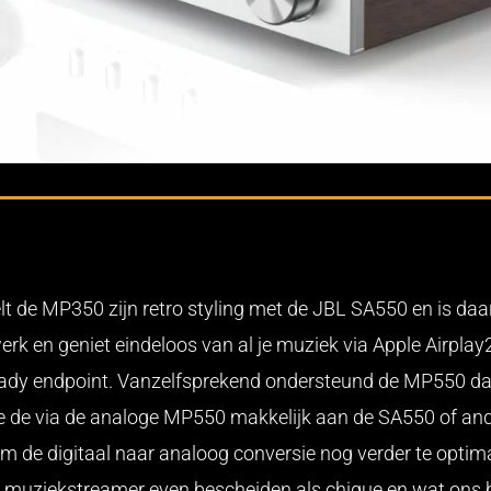
eelt de MP350 zijn retro styling met de JBL SA550 en is d
rk en geniet eindeloos van al je muziek via Apple Airpla
eady endpoint. Vanzelfsprekend ondersteund de MP550 daa
je de via de analoge MP550 makkelijk aan de SA550 of ande
 om de digitaal naar analoog conversie nog verder te opti
muziekstreamer even bescheiden als chique en wat ons be