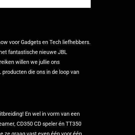
how voor Gadgets en Tech liefhebbers.
 met fantastische nieuwe JBL
iken willen we jullie ons
producten die ons in de loop van
itbreiding! En wel in vorm van een
treamer, CD350 CD speler én TT350
 je ze graag vast even één voor één