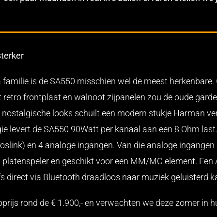
terker
 familie is de SA550 misschien wel de meest herkenbare.
t retro frontplaat en walnoot zijpanelen zou de oude gard
at nostalgische looks schuilt een modern stukje Harman v
logie levert de SA550 90Watt per kanaal aan een 8 Ohm las
n Toslink) en 4 analoge ingangen. Van die analoge ingangen
 platenspeler en geschikt voor een MM/MC element. Een
elfs direct via Bluetooth draadloos naar muziek geluisterd 
rijs rond de € 1.900,- en verwachten we deze zomer in hu