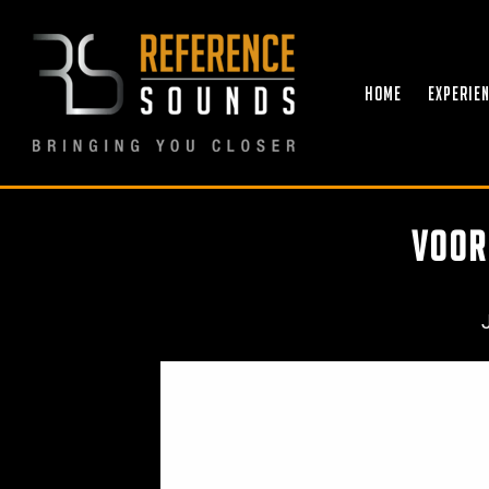
Ga
naar
inhoud
HOME
EXPERIE
Voor