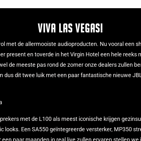
Viva Las vegas!
l met de allermooiste audioproducten. Nu vooral een s
er present en toverde in het Virgin Hotel een hele reeks
el de meeste pas rond de zomer onze dealers zullen bere
dus dit twee luik met een paar fantastische nieuwe JBL 
a
sprekers met de L100 als meest iconische krijgen gezinsu
ic looks. Een SA550 geïntegreerde versterker, MP350 s
 een paar maanden in real live zullen ervaren stellen we