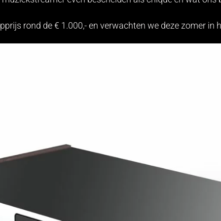
rijs rond de € 1.000,- en verwachten we deze zomer in h