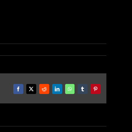
Facebook
X
Reddit
LinkedIn
WhatsApp
Tumblr
Pinterest