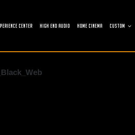
XPERIENCE CENTER
HIGH END AUDIO
HOME CINEMA
CUSTOM
_Black_Web