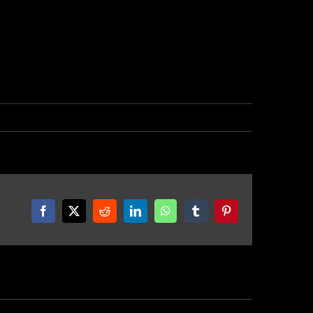
Facebook
X
Reddit
LinkedIn
WhatsApp
Tumblr
Pinterest