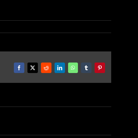
Facebook
X
Reddit
LinkedIn
WhatsApp
Tumblr
Pinterest