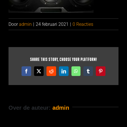
Door
admin
|
24 februari 2021
|
0 Reacties
Share This Story, Choose Your Platform!
Facebook
X
Reddit
LinkedIn
WhatsApp
Tumblr
Pinterest
Over de auteur:
admin