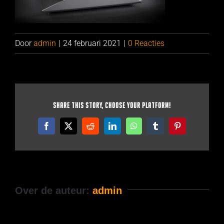
Door
admin
|
24 februari 2021
|
0 Reacties
Share This Story, Choose Your Platform!
Facebook
X
Reddit
LinkedIn
WhatsApp
Tumblr
Pinterest
Over de auteur:
admin