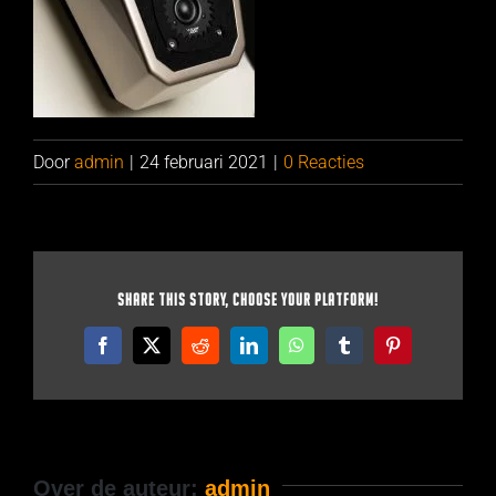
Door
admin
|
24 februari 2021
|
0 Reacties
Share This Story, Choose Your Platform!
Facebook
X
Reddit
LinkedIn
WhatsApp
Tumblr
Pinterest
Over de auteur:
admin