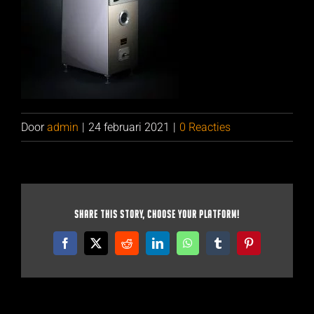
Door
admin
|
24 februari 2021
|
0 Reacties
Share This Story, Choose Your Platform!
Facebook
X
Reddit
LinkedIn
WhatsApp
Tumblr
Pinterest