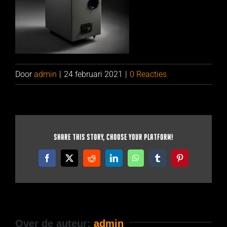
Door
admin
|
24 februari 2021
|
0 Reacties
Share This Story, Choose Your Platform!
Facebook
X
Reddit
LinkedIn
WhatsApp
Tumblr
Pinterest
Over de auteur:
admin