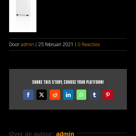
Door
admin
|
25 februari 2021
|
0 Reacties
Share This Story, Choose Your Platform!
Facebook
X
Reddit
LinkedIn
WhatsApp
Tumblr
Pinterest
Over de auteur:
admin