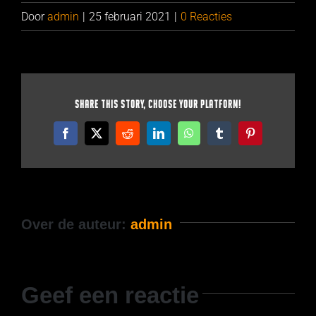
Door
admin
|
25 februari 2021
|
0 Reacties
Share This Story, Choose Your Platform!
Facebook
X
Reddit
LinkedIn
WhatsApp
Tumblr
Pinterest
Over de auteur:
admin
Geef een reactie