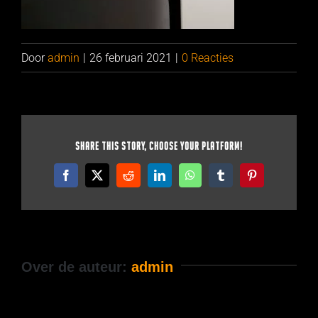
Door
admin
|
26 februari 2021
|
0 Reacties
Share This Story, Choose Your Platform!
Facebook
X
Reddit
LinkedIn
WhatsApp
Tumblr
Pinterest
Over de auteur:
admin