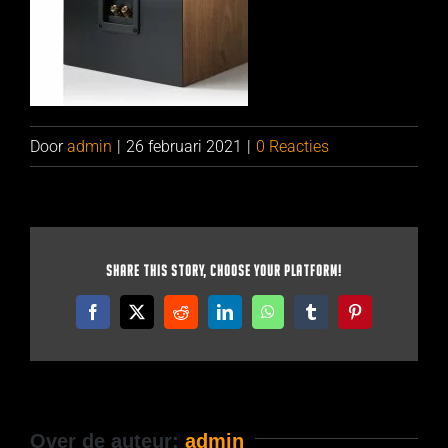
Door
admin
|
26 februari 2021
|
0 Reacties
Share This Story, Choose Your Platform!
Facebook
X
Reddit
LinkedIn
WhatsApp
Tumblr
Pinterest
Over de auteur:
admin