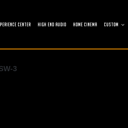
XPERIENCE CENTER
HIGH END AUDIO
HOME CINEMA
CUSTOM
SSW-3