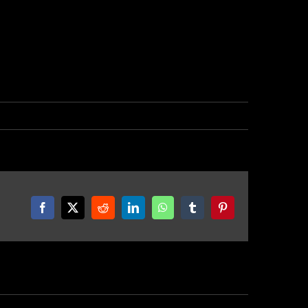
Facebook
X
Reddit
LinkedIn
WhatsApp
Tumblr
Pinterest