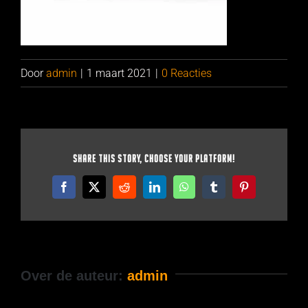
Door
admin
|
1 maart 2021
|
0 Reacties
Share This Story, Choose Your Platform!
Facebook
X
Reddit
LinkedIn
WhatsApp
Tumblr
Pinterest
Over de auteur:
admin