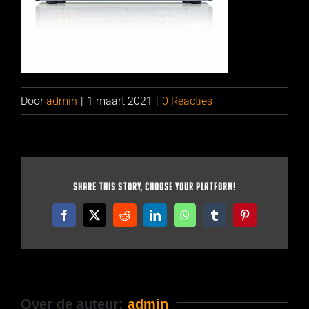
Door
admin
|
1 maart 2021
|
0 Reacties
Share This Story, Choose Your Platform!
Facebook
X
Reddit
LinkedIn
WhatsApp
Tumblr
Pinterest
Over de auteur:
admin