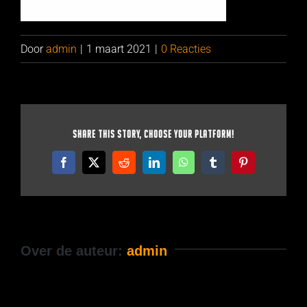
Door
admin
|
1 maart 2021
|
0 Reacties
Share This Story, Choose Your Platform!
Facebook
X
Reddit
LinkedIn
WhatsApp
Tumblr
Pinterest
Over de auteur:
admin