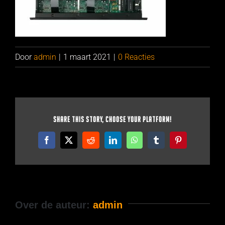
Door
admin
|
1 maart 2021
|
0 Reacties
Share This Story, Choose Your Platform!
Facebook
X
Reddit
LinkedIn
WhatsApp
Tumblr
Pinterest
Over de auteur:
admin