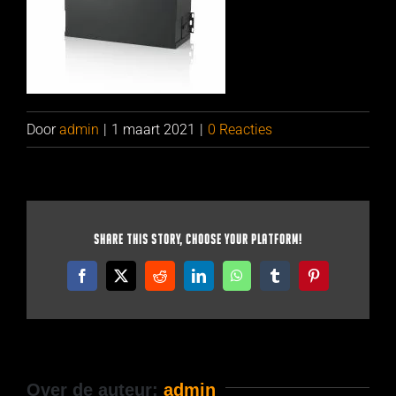
Door
admin
|
1 maart 2021
|
0 Reacties
Share This Story, Choose Your Platform!
Facebook
X
Reddit
LinkedIn
WhatsApp
Tumblr
Pinterest
Over de auteur:
admin