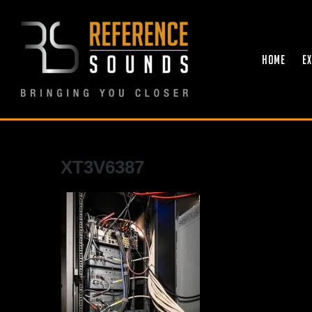
Ga
naar
inhoud
HOME
E
XT3V6387