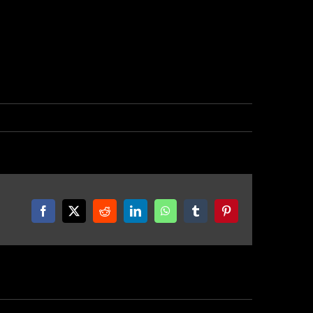
Facebook
X
Reddit
LinkedIn
WhatsApp
Tumblr
Pinterest