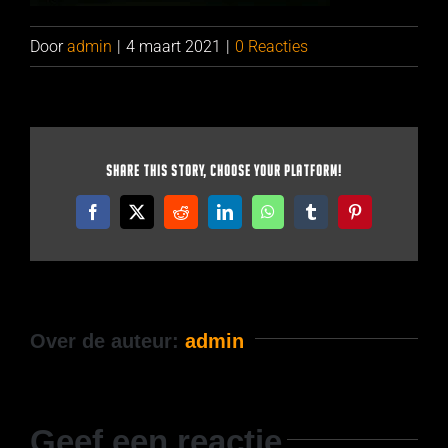
Door
admin
|
4 maart 2021
|
0 Reacties
Share This Story, Choose Your Platform!
Facebook
X
Reddit
LinkedIn
WhatsApp
Tumblr
Pinterest
Over de auteur:
admin
Geef een reactie