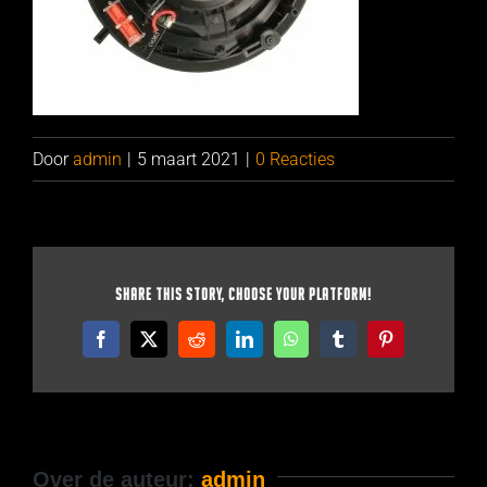
Door
admin
|
5 maart 2021
|
0 Reacties
Share This Story, Choose Your Platform!
Facebook
X
Reddit
LinkedIn
WhatsApp
Tumblr
Pinterest
Over de auteur:
admin