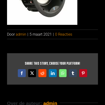
Door
admin
|
5 maart 2021
|
0 Reacties
Share This Story, Choose Your Platform!
Facebook
X
Reddit
LinkedIn
WhatsApp
Tumblr
Pinterest
Over de auteur:
admin