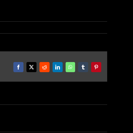
Facebook
X
Reddit
LinkedIn
WhatsApp
Tumblr
Pinterest