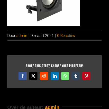
Door
admin
|
9 maart 2021
|
0 Reacties
Share This Story, Choose Your Platform!
Facebook
X
Reddit
LinkedIn
WhatsApp
Tumblr
Pinterest
Over de auteur:
admin