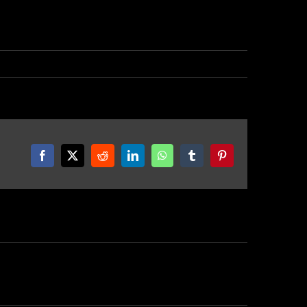
Facebook
X
Reddit
LinkedIn
WhatsApp
Tumblr
Pinterest