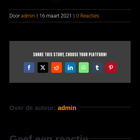
Door
admin
|
16 maart 2021
|
0 Reacties
Share This Story, Choose Your Platform!
Facebook
X
Reddit
LinkedIn
WhatsApp
Tumblr
Pinterest
Over de auteur:
admin
Geef een reactie