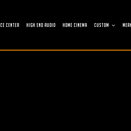
NCE CENTER
HIGH END AUDIO
HOME CINEMA
CUSTOM
MER