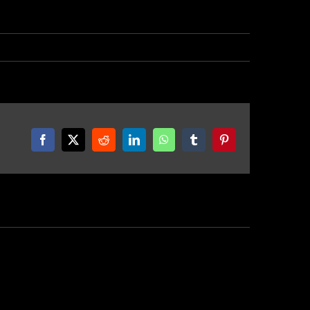
Facebook
X
Reddit
LinkedIn
WhatsApp
Tumblr
Pinterest