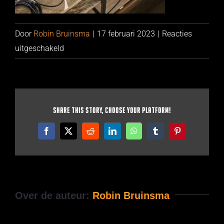
Door
Robin Bruinsma
|
17 februari 2023
|
Reacties
voor
uitgeschakeld
ML_5909_Lifestyle
Image_01_904x560px
Share This Story, Choose Your Platform!
Facebook
X
Reddit
LinkedIn
WhatsApp
Tumblr
Pinterest
Over de auteur:
Robin Bruinsma