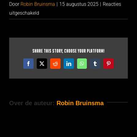
Door
Robin Bruinsma
|
15 augustus 2025
|
Reacties
voor
uitgeschakeld
MD-
1_1small
Share This Story, Choose Your Platform!
Facebook
X
Reddit
LinkedIn
WhatsApp
Tumblr
Pinterest
Over de auteur:
Robin Bruinsma